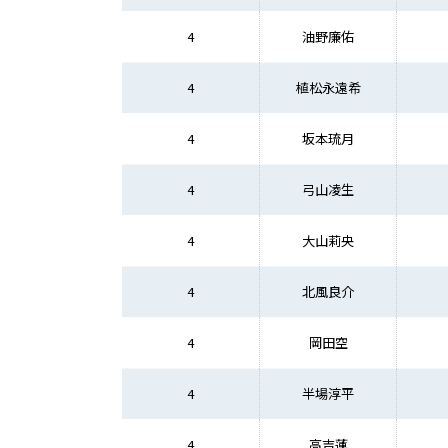
4
油野廉佑
4
植松永遠希
4
坂本琉月
4
弓山凌生
4
大山莉央
4
北風良介
4
岡田空
4
半場淳平
4
高吉蓮