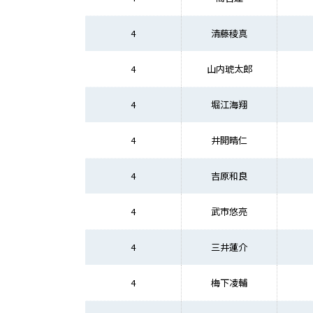
4
清藤稜真
4
山内琥太郎
4
堀江海翔
4
井開晴仁
4
吉原和良
4
武市悠亮
4
三井蓮介
4
梅下凌輔