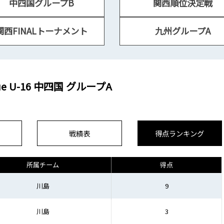
中四国グループB
関西順位決定戦
関西FINALトーナメント
九州グループA
eague U-16 中四国 グループA
戦績表
得点ランキング
所属チーム
得点
川島
9
川島
3