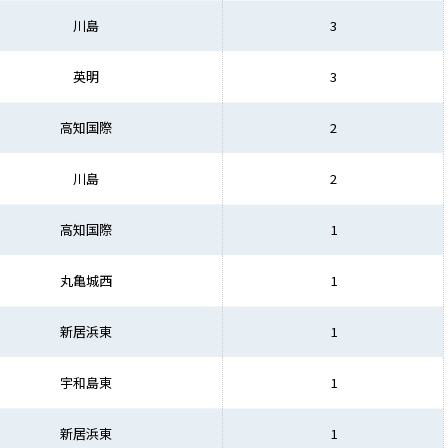
川島
3
英明
3
高知国際
2
川島
2
高知国際
1
丸亀城西
1
新居浜東
1
宇和島東
1
新居浜東
1