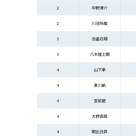
2
中野湊介
2
川池玲凰
3
池畠白翔
3
八木煌士朗
4
山下孝
4
東川航
4
宮前碧
4
大野直哉
4
明比日昇