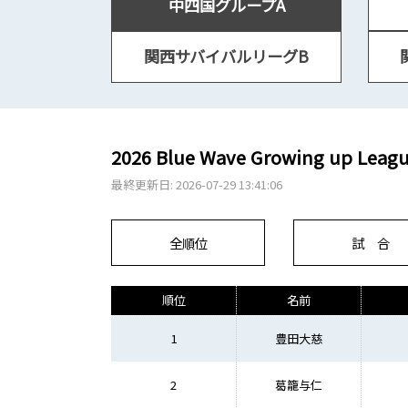
中四国グループA
関西サバイバルリーグB
2026 Blue Wave Growing up L
最終更新日: 2026-07-29 13:41:06
全順位
試 合
順位
名前
1
豊田大慈
2
葛籠与仁