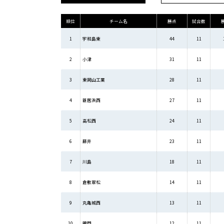
順位
チーム名
勝点
試合数
1
宇和島東
44
11
2
小津
31
11
3
東岡山工業
28
11
4
新居浜西
27
11
5
高松西
24
11
6
藤井
23
11
7
川島
18
11
8
倉敷翠松
14
11
9
丸亀城西
13
11
10
鳴門
12
11