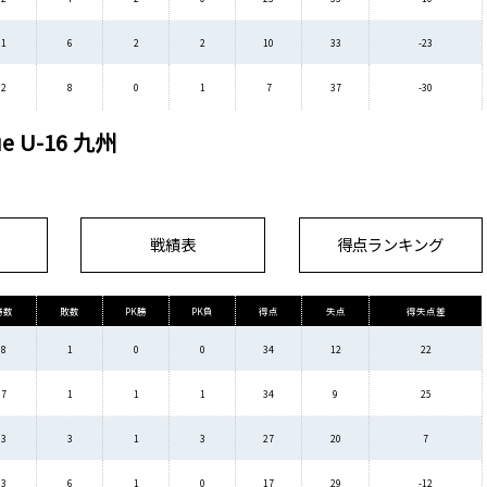
1
6
2
2
10
33
-23
2
8
0
1
7
37
-30
ue U-16 九州
戦績表
得点ランキング
勝数
敗数
PK勝
PK負
得点
失点
得失点差
8
1
0
0
34
12
22
7
1
1
1
34
9
25
3
3
1
3
27
20
7
3
6
1
0
17
29
-12