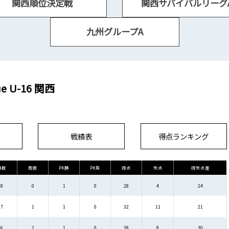
関西順位決定戦
関西サバイバルリーグ
九州グループA
ue U-16 関西
戦績表
得点ランキング
勝数
敗数
PK勝
PK負
得点
失点
得失点差
8
0
1
0
28
4
24
7
1
1
0
32
11
21
6
2
1
0
38
8
30