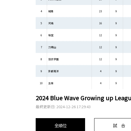
4
城陽
23
9
5
河南
16
9
6
桜宮
12
9
7
刀根山
12
9
8
羽衣学園
12
9
9
京都両洋
4
9
10
五條
4
9
2024 Blue Wave Growing up Lea
最終更新日: 2024-12-26 17:29:43
全順位
試 合