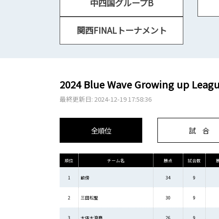
中四国グループB
関西FINALトーナメント
2024 Blue Wave Growing up Leag
最終更新日: 2024-12-19 17:58:36
全順位
試 合
順位
チーム名
勝点
試合数
1
畝傍
34
9
2
三田松聖
30
9
3
大体大浪商
26
9