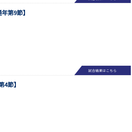
【通年第9節】
試合結果はこちら
年第4節】