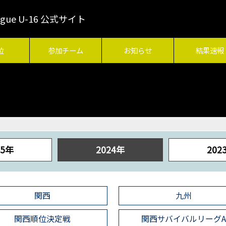
League U-16 公式サイト
位
参加チーム
お知らせ
結果速報
25年
2024年
202
関西
九州
関西順位決定戦
関西サバイバルリーグ