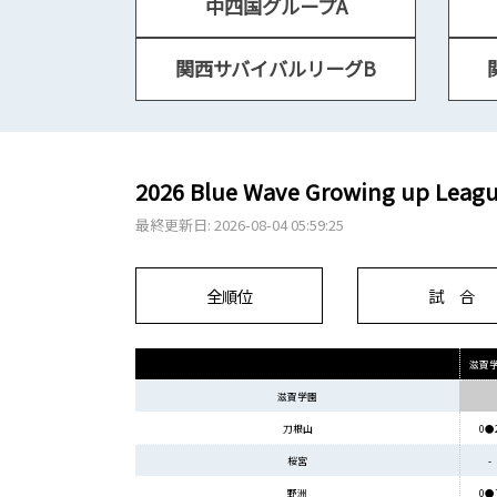
中四国グループA
関西サバイバルリーグB
2026 Blue Wave Growing up Le
最終更新日: 2026-08-04 05:59:25
全順位
試 合
滋賀
滋賀学園
刀根山
0●
桜宮
-
野洲
0●