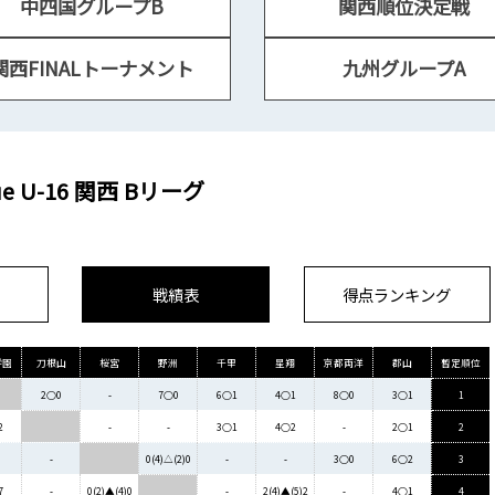
中四国グループB
関西順位決定戦
関西FINALトーナメント
九州グループA
ague U-16 関西 Bリーグ
戦績表
得点ランキング
学園
刀根山
桜宮
野洲
千里
星翔
京都両洋
郡山
暫定順位
2○0
-
7○0
6○1
4○1
8○0
3○1
1
2
-
-
3○1
4○2
-
2○1
2
-
0(4)△(2)0
-
-
3○0
6○2
3
7
-
0(2)▲(4)0
-
2(4)▲(5)2
-
4○1
4