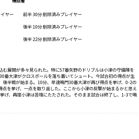
得点者
レイヤー
前半 30分 削除済みプレイヤー
後半 10分 削除済みプレイヤー
後半 22分 削除済みプレイヤー
込む展開が多々見られた。特に57番矢野のドリブルは小津の守備陣を
30番大津がクロスボールを落ち着いてシュート。今試合初の得点が生
後半戦が始まる。10分、早速鳴門30番大津が再び得点を挙げ、0-2の
が得点を挙げ、一点を取り返した。ここから小津の反撃が始まるかと思え
を挙げ、再度小津は苦境にたたされた。そのまま試合は終了し、1-3で鳴