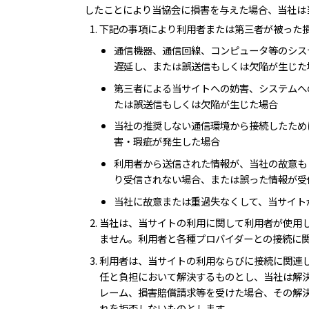
したことにより当協会に損害を与えた場合、当社は
下記の事項により利用者または第三者が被った
通信機器、通信回線、コンピュータ等のシス
遅延し、または誤送信もしくは欠陥が生じた
第三者による当サイトへの妨害、システムへ
たは誤送信もしくは欠陥が生じた場合
当社の推奨しない通信環境から接続したため
害・瑕疵が発生した場合
利用者から送信された情報が、当社の故意も
り受信されない場合、または誤った情報が受
当社に故意または重過失なくして、当サイト
当社は、当サイトの利用に関して利用者が使用
ません。利用者と各種プロバイダーとの接続に
利用者は、当サイトの利用ならびに接続に関連
任と負担において解決するものとし、当社は解
レーム、損害賠償請求等を受けた場合、その解
れを拒否しないものとします。